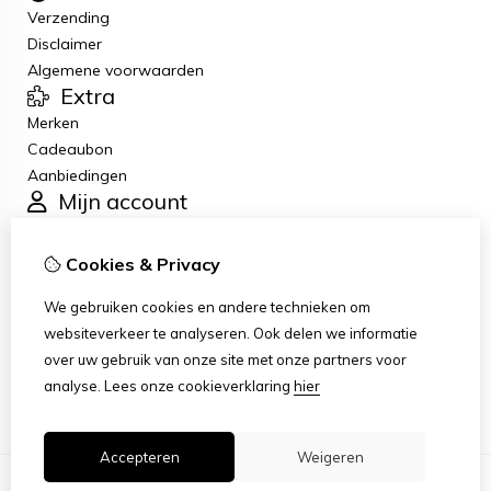
Verzending
Disclaimer
Algemene voorwaarden
Extra
Merken
Cadeaubon
Aanbiedingen
Mijn account
Inloggen
Bestelhistorie
Cookies & Privacy
Verlanglijst
Klantenservice
We gebruiken cookies en andere technieken om
Contact
websiteverkeer te analyseren. Ook delen we informatie
Retourneren
over uw gebruik van onze site met onze partners voor
Sitemap
analyse.
Lees onze cookieverklaring
hier
Accepteren
Weigeren