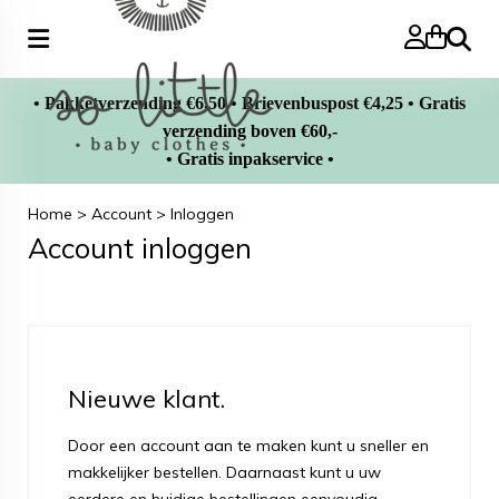
Zoeke
• Pakketverzending €6,50 • Brievenbuspost €4,25 • Gratis
verzending boven €60,-
• Gratis inpakservice •
Home
>
Account
>
Inloggen
Account inloggen
Nieuwe klant.
Door een account aan te maken kunt u sneller en
makkelijker bestellen. Daarnaast kunt u uw