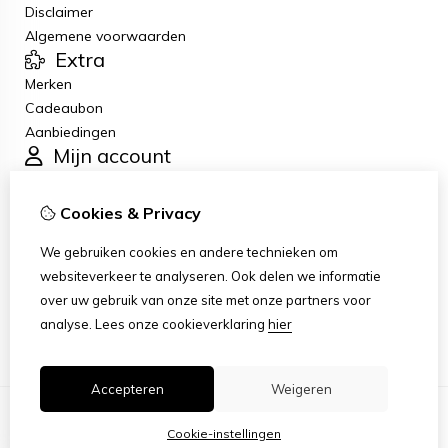
Disclaimer
Algemene voorwaarden
Extra
Merken
Cadeaubon
Aanbiedingen
Mijn account
Inloggen
Bestelhistorie
Cookies & Privacy
Verlanglijst
Klantenservice
We gebruiken cookies en andere technieken om
Contact
websiteverkeer te analyseren. Ook delen we informatie
Retourneren
over uw gebruik van onze site met onze partners voor
Sitemap
analyse.
Lees onze cookieverklaring
hier
Accepteren
Weigeren
Cookie-instellingen