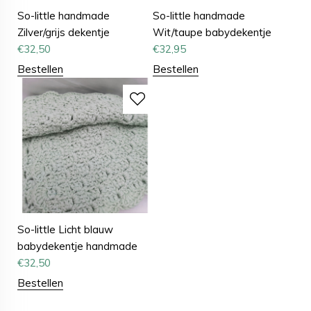
So-little handmade
So-little handmade
Zilver/grijs dekentje
Wit/taupe babydekentje
€
32,50
€
32,95
Bestellen
Bestellen
So-little Licht blauw
babydekentje handmade
€
32,50
Bestellen