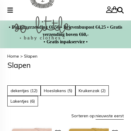
Zoeke
• Pakketverzending €6,50 • Brievenbuspost €4,25 • Gratis
verzending boven €60,-
• Gratis inpakservice •
Home
>
Slapen
Slapen
dekentjes (12)
Hoeslakens (5)
Kruikenzak (2)
Lakentjes (6)
Sorteren op:
nieuwste eerst