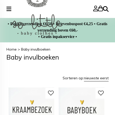
Zoeke
• Pakketverzending €6,50 • Brievenbuspost €4,25 • Gratis
verzending boven €60,-
• Gratis inpakservice •
Home
>
Baby invulboeken
Baby invulboeken
Sorteren op:
nieuwste eerst