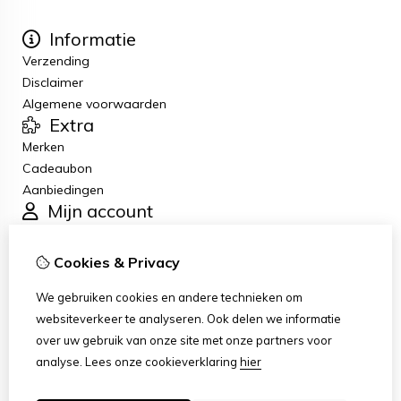
Informatie
Verzending
Disclaimer
Algemene voorwaarden
Extra
Merken
Cadeaubon
Aanbiedingen
Mijn account
Inloggen
Bestelhistorie
Cookies & Privacy
Verlanglijst
Klantenservice
We gebruiken cookies en andere technieken om
Contact
websiteverkeer te analyseren. Ook delen we informatie
Retourneren
over uw gebruik van onze site met onze partners voor
Sitemap
analyse.
Lees onze cookieverklaring
hier