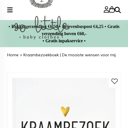
Zoeke
• Pakketverzending €6,50 • Brievenbuspost €4,25 • Gratis
verzending boven €60,-
• Gratis inpakservice •
Home
>
Kraambezoekboek | De mooiste wensen voor mij