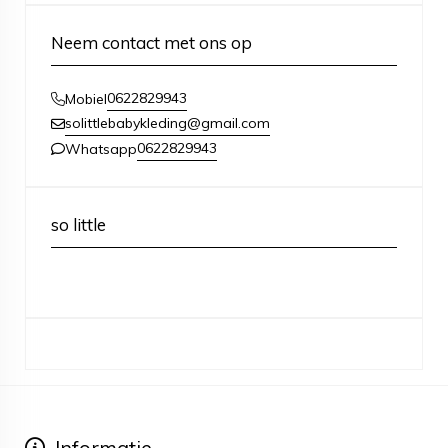
Neem contact met ons op
0622829943
Mobiel
solittlebabykleding@gmail.com
0622829943
Whatsapp
so little
Informatie