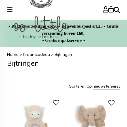
Zoeke
• Pakketverzending €6,50 • Brievenbuspost €4,25 • Gratis
verzending boven €60,-
• Gratis inpakservice •
Home
>
Kraamcadeau
>
Bijtringen
Bijtringen
Sorteren op:
nieuwste eerst