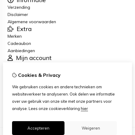
Verzending
Disclaimer
Algemene voorwaarden
Extra
Merken
Cadeaubon
Aanbiedingen
Mijn account
Inloggen
Bestelhistorie
Cookies & Privacy
Verlanglijst
Klantenservice
We gebruiken cookies en andere technieken om
Contact
websiteverkeer te analyseren. Ook delen we informatie
Retourneren
over uw gebruik van onze site met onze partners voor
Sitemap
analyse.
Lees onze cookieverklaring
hier
Accepteren
Weigeren