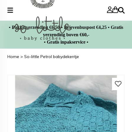
Zoeke
• Pakketverzending €6,50 • Brievenbuspost €4,25 • Gratis
verzending boven €60,-
• Gratis inpakservice •
Home
>
So-little Petrol babydekentje