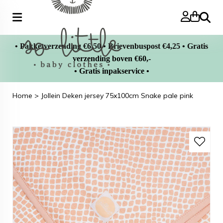
Zoeke
• Pakketverzending €6,50 • Brievenbuspost €4,25 • Gratis
verzending boven €60,-
• Gratis inpakservice •
Home
>
Jollein Deken jersey 75x100cm Snake pale pink