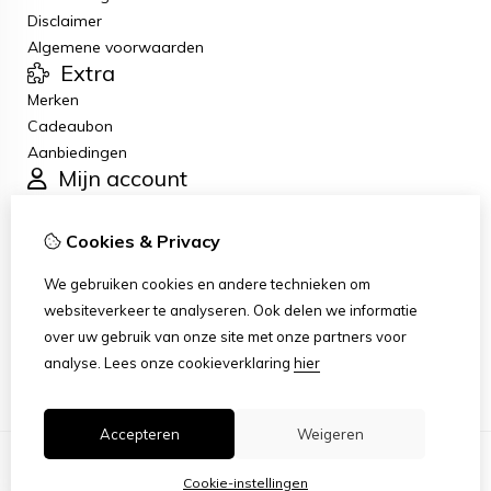
Disclaimer
Algemene voorwaarden
Extra
Merken
Cadeaubon
Aanbiedingen
Mijn account
Inloggen
Bestelhistorie
Cookies & Privacy
Verlanglijst
Klantenservice
We gebruiken cookies en andere technieken om
Contact
websiteverkeer te analyseren. Ook delen we informatie
Retourneren
over uw gebruik van onze site met onze partners voor
Sitemap
analyse.
Lees onze cookieverklaring
hier
Accepteren
Weigeren
Cookie-instellingen