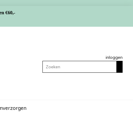
en €60,-
inloggen
n
verzorgen