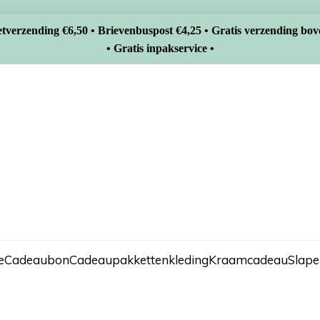
tverzending €6,50 • Brievenbuspost €4,25 • Gratis verzending bov
• Gratis inpakservice •
e
Cadeaubon
Cadeaupakketten
kleding
Kraamcadeau
Slape