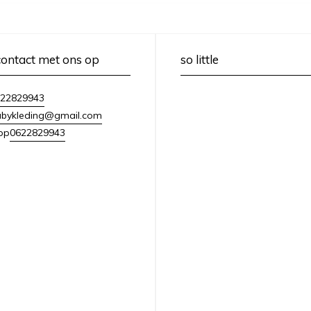
ontact met ons op
so little
22829943
babykleding@gmail.com
0622829943
pp