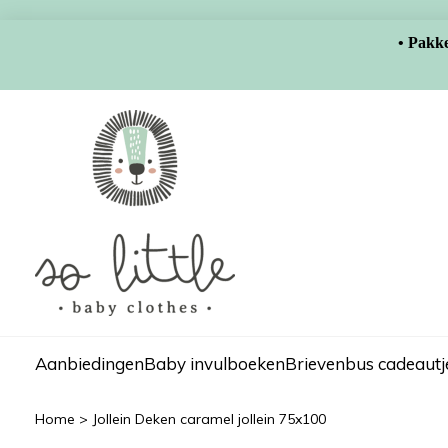
• Pakke
Aanbiedingen
Baby invulboeken
Brievenbus cadeautj
Home
>
Jollein Deken caramel jollein 75x100