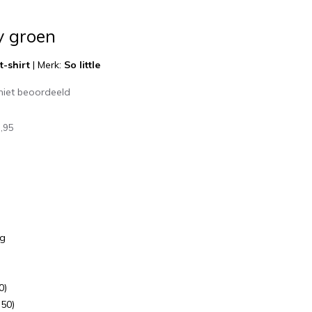
y groen
-shirt
|
Merk:
So little
niet beoordeeld
,95
ng
0)
,50)