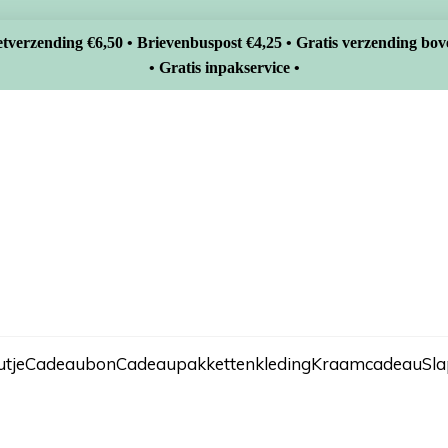
tverzending €6,50 • Brievenbuspost €4,25 • Gratis verzending bov
• Gratis inpakservice •
tje
Cadeaubon
Cadeaupakketten
kleding
Kraamcadeau
Sl