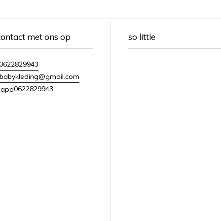
ontact met ons op
so little
0622829943
lebabykleding@gmail.com
0622829943
sapp