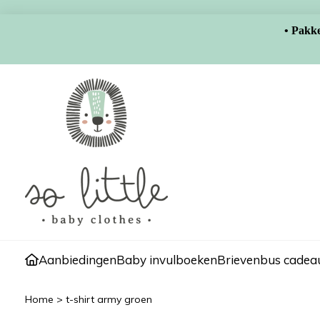
• Pakke
Aanbiedingen
Baby invulboeken
Brievenbus cadeau
Home
>
t-shirt army groen