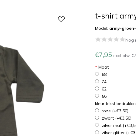
t-shirt arm
Model:
army-groen-t
Nog 
€7,95
excl. btw:
€7
*
Maat
68
74
62
56
kleur tekst bedrukki
roze
(+€3,50)
zwart
(+€3,50)
zilver mat
(+€3,5
zilver glitter
(+€3