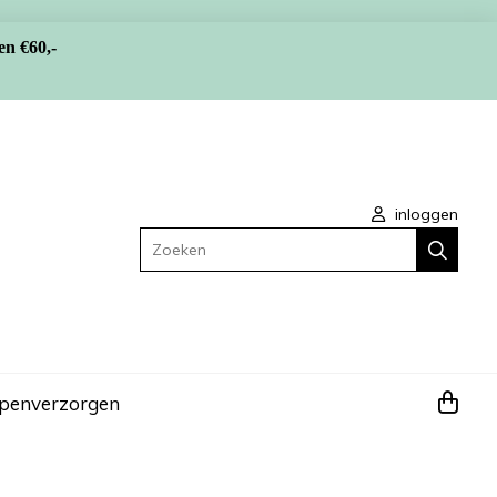
en €60,-
inloggen
Zoeken
apen
verzorgen