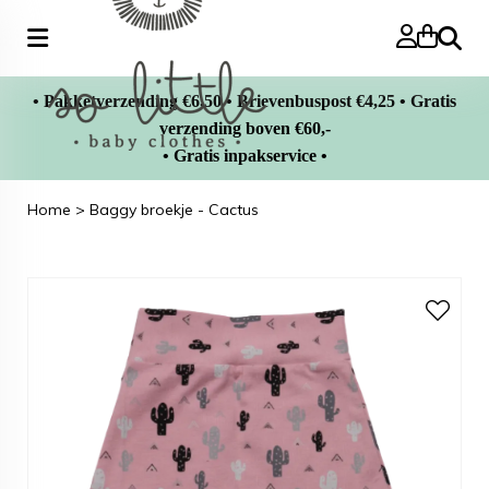
Zoeke
• Pakketverzending €6,50 • Brievenbuspost €4,25 • Gratis
verzending boven €60,-
• Gratis inpakservice •
Home
>
Baggy broekje - Cactus