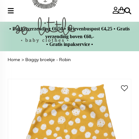
Zoeke
• Pakketverzending €6,50 • Brievenbuspost €4,25 • Gratis
verzending boven €60,-
• Gratis inpakservice •
Home
>
Baggy broekje - Robin