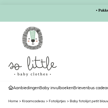
• Pakke
Aanbiedingen
Baby invulboeken
Brievenbus cadeau
Home
>
Kraamcadeau
>
Fotolijstjes
>
Baby fotolijst petit blau