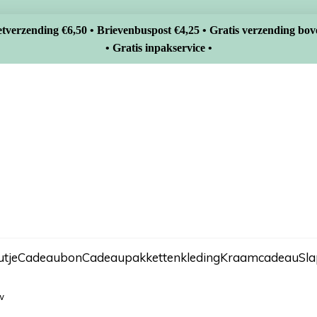
tverzending €6,50 • Brievenbuspost €4,25 • Gratis verzending bov
• Gratis inpakservice •
tje
Cadeaubon
Cadeaupakketten
kleding
Kraamcadeau
Sl
w