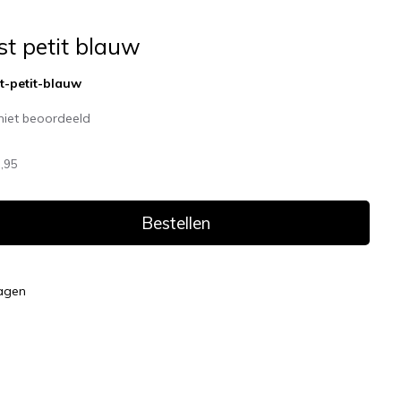
st petit blauw
st-petit-blauw
niet beoordeeld
,95
Bestellen
dagen