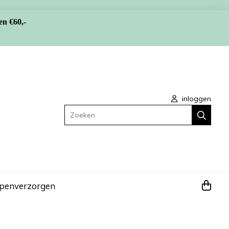
en €60,-
inloggen
Zoeken
apen
verzorgen