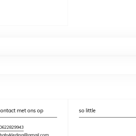
ontact met ons op
so little
0622829943
lebabykleding@gmail.com