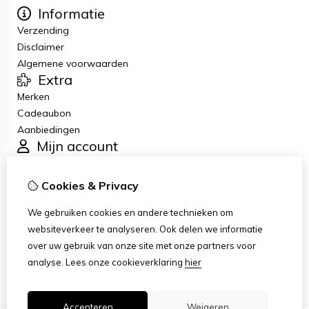
Informatie
Verzending
Disclaimer
Algemene voorwaarden
Extra
Merken
Cadeaubon
Aanbiedingen
Mijn account
Inloggen
Bestelhistorie
Cookies & Privacy
Verlanglijst
Klantenservice
We gebruiken cookies en andere technieken om
Contact
websiteverkeer te analyseren. Ook delen we informatie
Retourneren
over uw gebruik van onze site met onze partners voor
Sitemap
analyse.
Lees onze cookieverklaring
hier
Accepteren
Weigeren