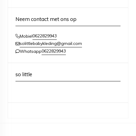
Neem contact met ons op
0622829943
Mobiel
solittlebabykleding@gmail.com
0622829943
Whatsapp
so little