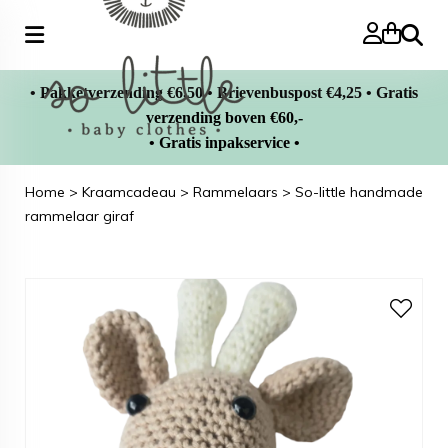
Zoeke
• Pakketverzending €6,50 • Brievenbuspost €4,25 • Gratis
verzending boven €60,-
• Gratis inpakservice •
Home
>
Kraamcadeau
>
Rammelaars
>
So-little handmade
rammelaar giraf