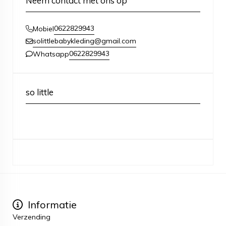
Neem contact met ons op
0622829943
Mobiel
solittlebabykleding@gmail.com
0622829943
Whatsapp
so little
Informatie
Verzending