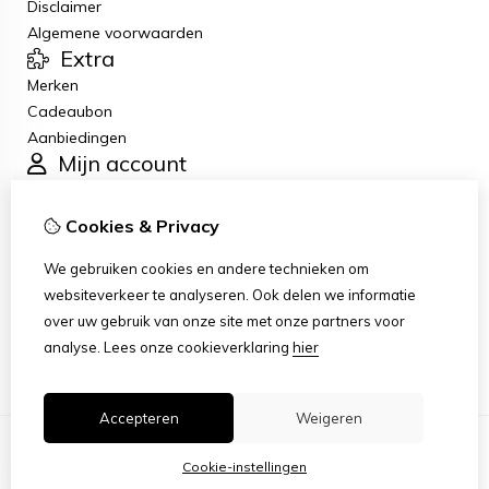
Disclaimer
Algemene voorwaarden
Extra
Merken
Cadeaubon
Aanbiedingen
Mijn account
Inloggen
Bestelhistorie
Cookies & Privacy
Verlanglijst
Klantenservice
We gebruiken cookies en andere technieken om
Contact
websiteverkeer te analyseren. Ook delen we informatie
Retourneren
over uw gebruik van onze site met onze partners voor
Sitemap
analyse.
Lees onze cookieverklaring
hier
Accepteren
Weigeren
Cookie-instellingen
© Copyright 2026 |
TSB