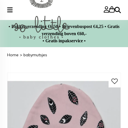
Zoeke
• Pakketverzending €6,50 • Brievenbuspost €4,25 • Gratis
verzending boven €60,-
• Gratis inpakservice •
Home
>
babymutsjes