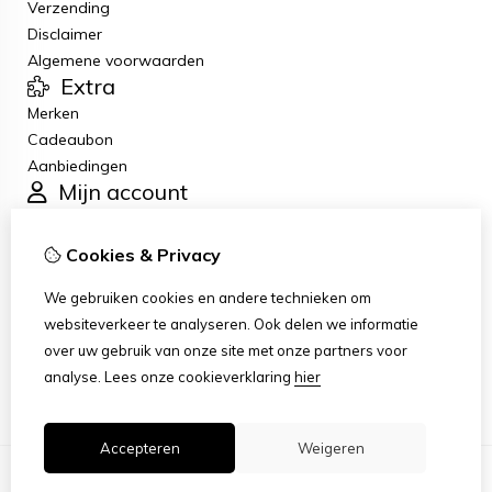
Verzending
Disclaimer
Algemene voorwaarden
Extra
Merken
Cadeaubon
Aanbiedingen
Mijn account
Inloggen
Bestelhistorie
Cookies & Privacy
Verlanglijst
Klantenservice
We gebruiken cookies en andere technieken om
Contact
websiteverkeer te analyseren. Ook delen we informatie
Retourneren
over uw gebruik van onze site met onze partners voor
Sitemap
analyse.
Lees onze cookieverklaring
hier
Accepteren
Weigeren