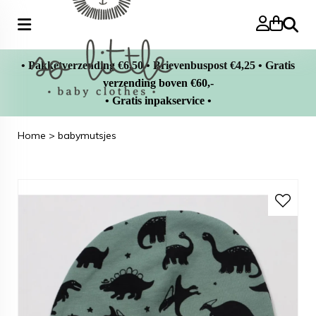
Zoeke
• Pakketverzending €6,50 • Brievenbuspost €4,25 • Gratis
verzending boven €60,-
• Gratis inpakservice •
Home
>
babymutsjes