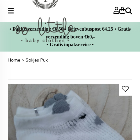
Zoeke
• Pakketverzending €6,50 • Brievenbuspost €4,25 • Gratis
verzending boven €60,-
• Gratis inpakservice •
Home
>
Sokjes Puk