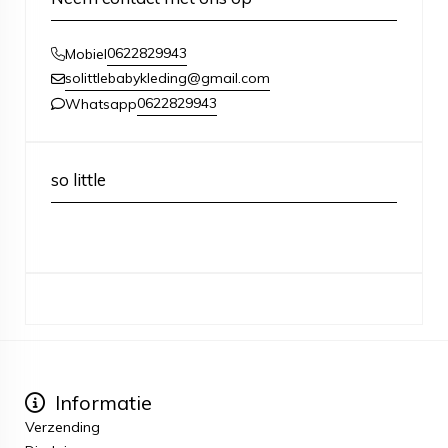
0622829943
Mobiel
solittlebabykleding@gmail.com
0622829943
Whatsapp
so little
Informatie
Verzending