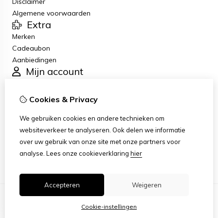
Disclaimer
Algemene voorwaarden
Extra
Merken
Cadeaubon
Aanbiedingen
Mijn account
Inloggen
Bestelhistorie
Cookies & Privacy
Verlanglijst
Klantenservice
We gebruiken cookies en andere technieken om
Contact
websiteverkeer te analyseren. Ook delen we informatie
Retourneren
over uw gebruik van onze site met onze partners voor
Sitemap
analyse.
Lees onze cookieverklaring
hier
Accepteren
Weigeren
Cookie-instellingen
© Copyright 2026 |
TSB