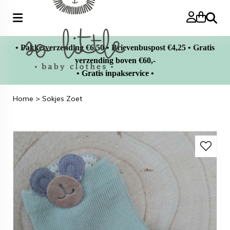
Zoeke
• Pakketverzending €6,50 • Brievenbuspost €4,25 • Gratis
verzending boven €60,-
• Gratis inpakservice •
Home
>
Sokjes Zoet