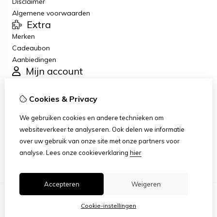
Disclaimer
Algemene voorwaarden
Extra
Merken
Cadeaubon
Aanbiedingen
Mijn account
Inloggen
Bestelhistorie
Cookies & Privacy
Verlanglijst
Klantenservice
We gebruiken cookies en andere technieken om
Contact
websiteverkeer te analyseren. Ook delen we informatie
Retourneren
over uw gebruik van onze site met onze partners voor
Sitemap
analyse.
Lees onze cookieverklaring
hier
Accepteren
Weigeren
Cookie-instellingen
© Copyright 2026 |
TSB