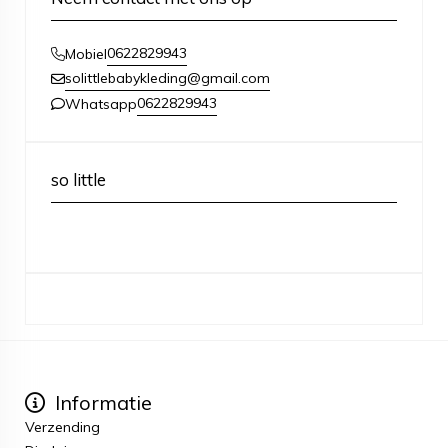
0622829943
Mobiel
solittlebabykleding@gmail.com
0622829943
Whatsapp
so little
Informatie
Verzending