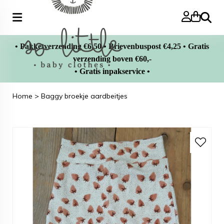
Zoeke
• Pakketverzending €6,50 • Brievenbuspost €4,25 • Gratis
verzending boven €60,-
• Gratis inpakservice •
Home
>
Baggy broekje aardbeitjes