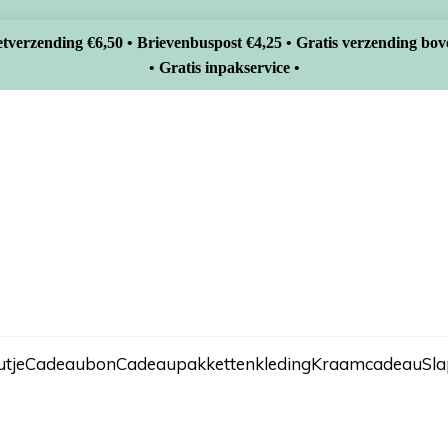
tverzending €6,50 • Brievenbuspost €4,25 • Gratis verzending bov
• Gratis inpakservice •
tje
Cadeaubon
Cadeaupakketten
kleding
Kraamcadeau
Sl