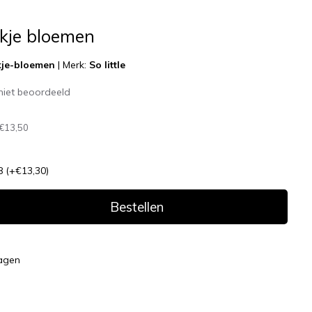
kje bloemen
je-bloemen
|
Merk:
So little
niet beoordeeld
€13,50
8
(+€13,30)
Bestellen
dagen