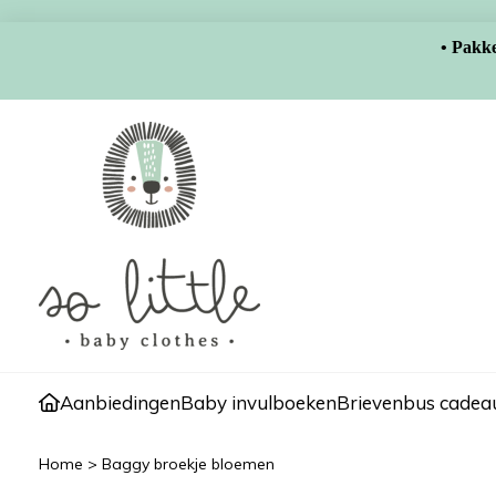
• Pakke
Aanbiedingen
Baby invulboeken
Brievenbus cadeau
Home
>
Baggy broekje bloemen