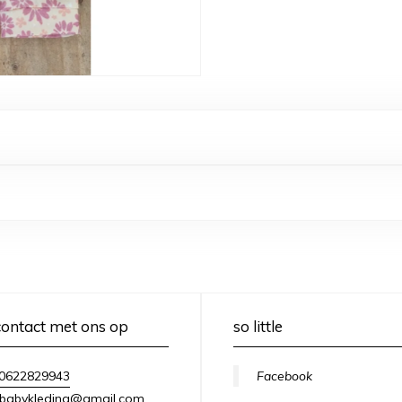
ontact met ons op
so little
0622829943
Facebook
lebabykleding@gmail.com