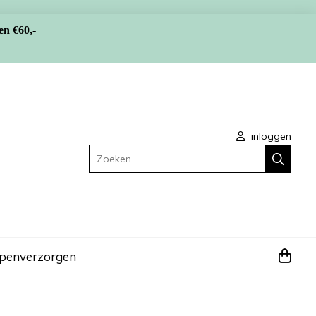
en €60,-
inloggen
Zoeken
apen
verzorgen