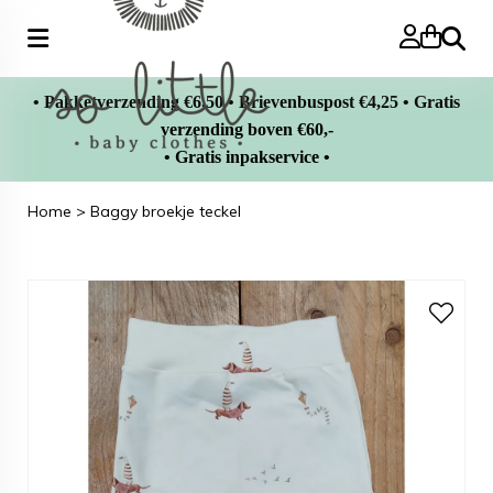
Zoeke
• Pakketverzending €6,50 • Brievenbuspost €4,25 • Gratis
verzending boven €60,-
• Gratis inpakservice •
Home
>
Baggy broekje teckel