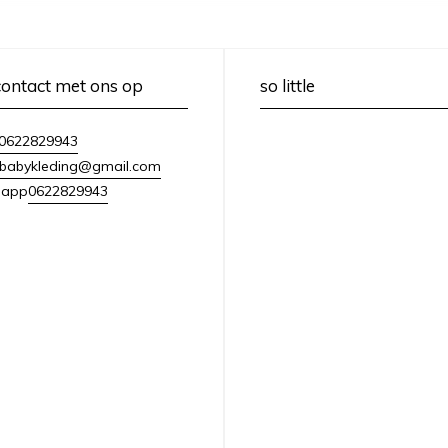
ontact met ons op
so little
0622829943
lebabykleding@gmail.com
0622829943
sapp