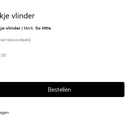
je vlinder
je-vlinder
|
Merk:
So little
niet beoordeeld
,00
Bestellen
dagen