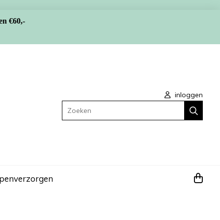
en €60,-
inloggen
Zoeken
apen
verzorgen