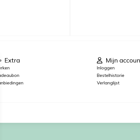
Extra
Mijn accoun
rken
Inloggen
adeaubon
Bestelhistorie
nbiedingen
Verlanglijst