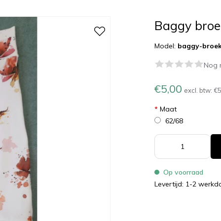
Baggy broek
Model:
baggy-broek
Nog 
€5,00
excl. btw:
€5
*
Maat
62/68
Op voorraad
Levertijd: 1-2 werk