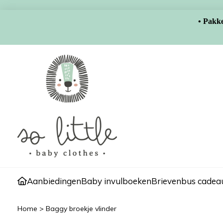
• Pakke
Aanbiedingen
Baby invulboeken
Brievenbus cadeau
Home
>
Baggy broekje vlinder