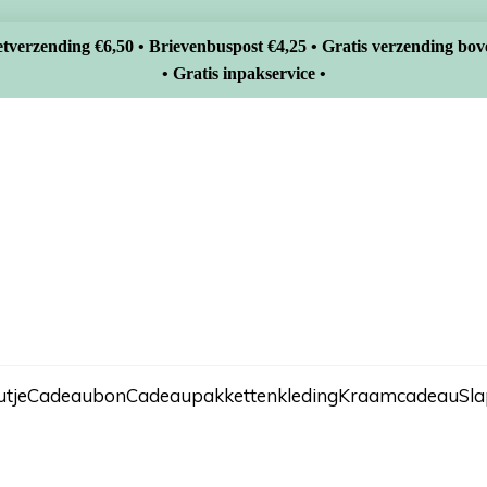
tverzending €6,50 • Brievenbuspost €4,25 • Gratis verzending bov
• Gratis inpakservice •
tje
Cadeaubon
Cadeaupakketten
kleding
Kraamcadeau
Sl