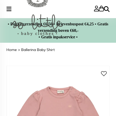
Zoeke
• Pakketverzending €6,50 • Brievenbuspost €4,25 • Gratis
verzending boven €60,-
• Gratis inpakservice •
Home
>
Ballerina Baby Shirt