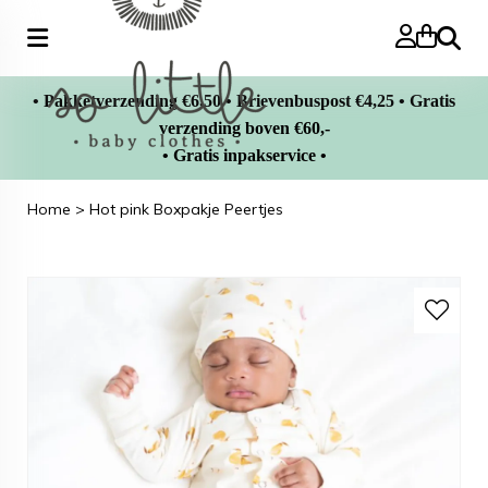
Zoeke
• Pakketverzending €6,50 • Brievenbuspost €4,25 • Gratis
verzending boven €60,-
• Gratis inpakservice •
Home
>
Hot pink Boxpakje Peertjes