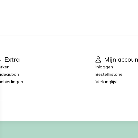
Extra
Mijn accoun
rken
Inloggen
adeaubon
Bestelhistorie
nbiedingen
Verlanglijst