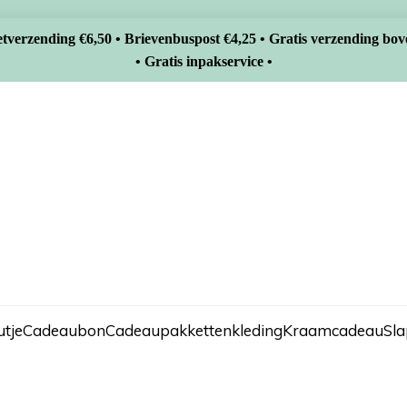
tverzending €6,50 • Brievenbuspost €4,25 • Gratis verzending bov
• Gratis inpakservice •
tje
Cadeaubon
Cadeaupakketten
kleding
Kraamcadeau
Sl