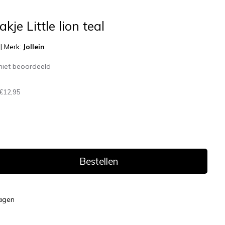
akje Little lion teal
|
Merk:
Jollein
niet beoordeeld
€12,95
Bestellen
dagen