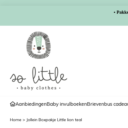
• Pakke
Aanbiedingen
Baby invulboeken
Brievenbus cadeau
Home
>
Jollein Boxpakje Little lion teal