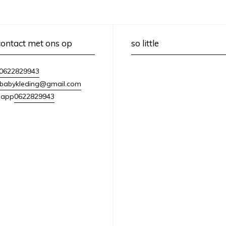
ontact met ons op
so little
0622829943
lebabykleding@gmail.com
0622829943
sapp