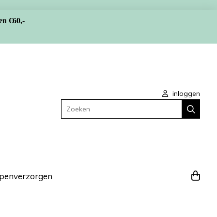
en €60,-
inloggen
Zoeken
apen
verzorgen