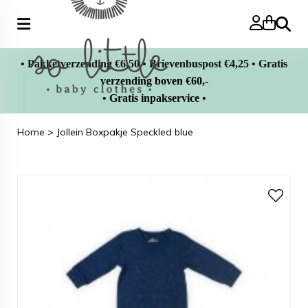
Zoeke
• Pakketverzending €6,50 • Brievenbuspost €4,25 • Gratis
verzending boven €60,-
• Gratis inpakservice •
Home
>
Jollein Boxpakje Speckled blue