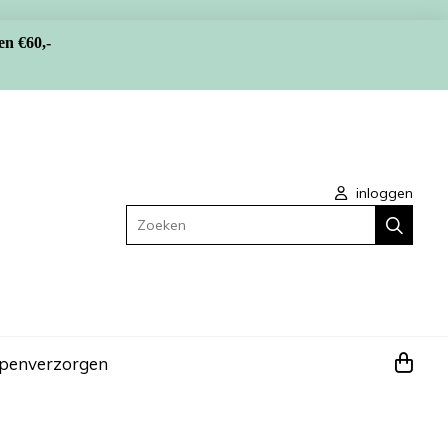
en €60,-
inloggen
Zoeken
apen
verzorgen