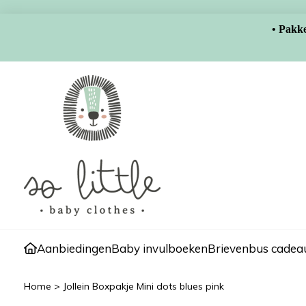
• Pakke
Aanbiedingen
Baby invulboeken
Brievenbus cadeau
Home
>
Jollein Boxpakje Mini dots blues pink