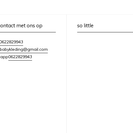
ontact met ons op
so little
0622829943
lebabykleding@gmail.com
0622829943
sapp