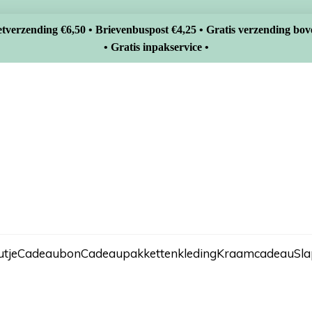
tverzending €6,50 • Brievenbuspost €4,25 • Gratis verzending bov
• Gratis inpakservice •
tje
Cadeaubon
Cadeaupakketten
kleding
Kraamcadeau
Sl