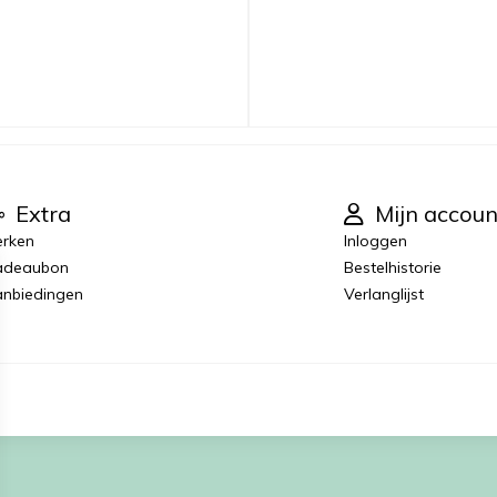
Extra
Mijn accoun
rken
Inloggen
adeaubon
Bestelhistorie
nbiedingen
Verlanglijst