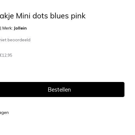
pakje Mini dots blues pink
|
Merk:
Jollein
niet beoordeeld
€12,95
Bestellen
dagen