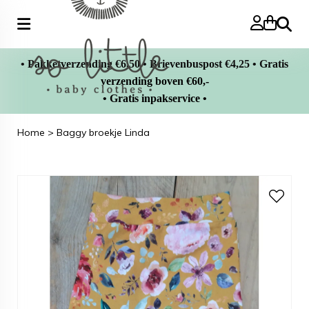
Zoeke
• Pakketverzending €6,50 • Brievenbuspost €4,25 • Gratis
verzending boven €60,-
• Gratis inpakservice •
Home
>
Baggy broekje Linda