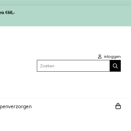
en €60,-
inloggen
Zoeken
apen
verzorgen