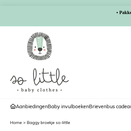
• Pakke
Aanbiedingen
Baby invulboeken
Brievenbus cadeau
Home
>
Baggy broekje so-little