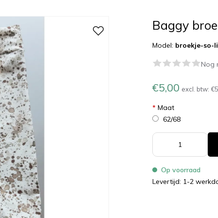
Baggy broek
Model:
broekje-so-li
Nog 
€5,00
excl. btw:
€5
*
Maat
62/68
Op voorraad
Levertijd: 1-2 werk