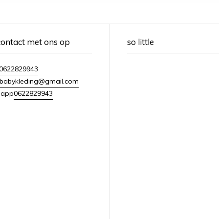
ontact met ons op
so little
0622829943
lebabykleding@gmail.com
0622829943
sapp