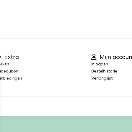
Extra
Mijn accoun
rken
Inloggen
adeaubon
Bestelhistorie
nbiedingen
Verlanglijst