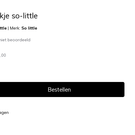
je so-little
ttle
|
Merk:
So little
niet beoordeeld
,00
Bestellen
dagen