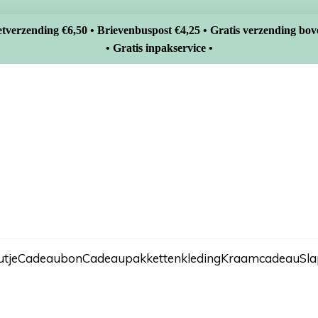
tverzending €6,50 • Brievenbuspost €4,25 • Gratis verzending bov
• Gratis inpakservice •
tje
Cadeaubon
Cadeaupakketten
kleding
Kraamcadeau
Sl