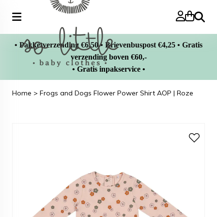
Zoeke
• Pakketverzending €6,50 • Brievenbuspost €4,25 • Gratis
verzending boven €60,-
• Gratis inpakservice •
Home
>
Frogs and Dogs Flower Power Shirt AOP | Roze