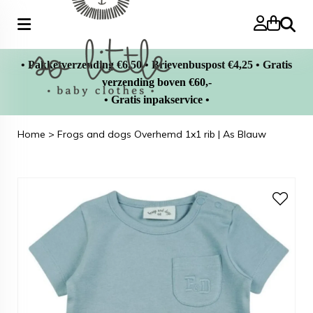
Zoeke
• Pakketverzending €6,50 • Brievenbuspost €4,25 • Gratis
verzending boven €60,-
• Gratis inpakservice •
Home
>
Frogs and dogs Overhemd 1x1 rib | As Blauw