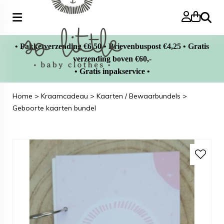
Zoeke
• Pakketverzending €6,50 • Brievenbuspost €4,25 • Gratis
verzending boven €60,-
• Gratis inpakservice •
Home
>
Kraamcadeau
>
Kaarten / Bewaarbundels
>
Geboorte kaarten bundel