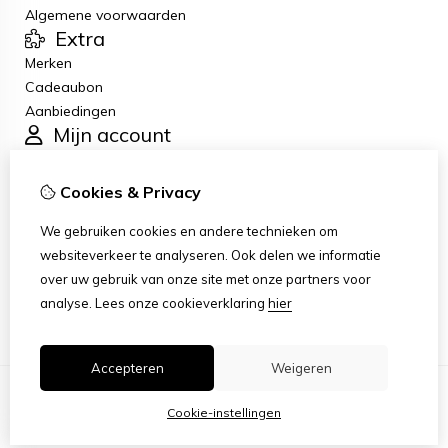
Algemene voorwaarden
Extra
Merken
Cadeaubon
Aanbiedingen
Mijn account
Inloggen
Bestelhistorie
Cookies & Privacy
Verlanglijst
Klantenservice
We gebruiken cookies en andere technieken om
Contact
websiteverkeer te analyseren. Ook delen we informatie
Retourneren
over uw gebruik van onze site met onze partners voor
Sitemap
analyse.
Lees onze cookieverklaring
hier
Accepteren
Weigeren
Cookie-instellingen
© Copyright 2026 |
TSB