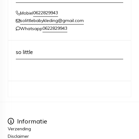
0622829943
Mobiel
solittlebabykleding@gmail.com
0622829943
Whatsapp
so little
Informatie
Verzending
Disclaimer