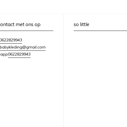
ontact met ons op
so little
0622829943
lebabykleding@gmail.com
0622829943
sapp