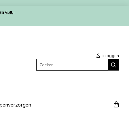
en €60,-
inloggen
Zoeken
apen
verzorgen