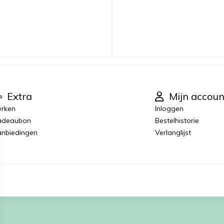
Extra
Mijn accoun
rken
Inloggen
adeaubon
Bestelhistorie
nbiedingen
Verlanglijst