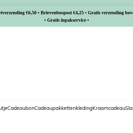
tverzending €6,50 • Brievenbuspost €4,25 • Gratis verzending bov
• Gratis inpakservice •
tje
Cadeaubon
Cadeaupakketten
kleding
Kraamcadeau
Sl