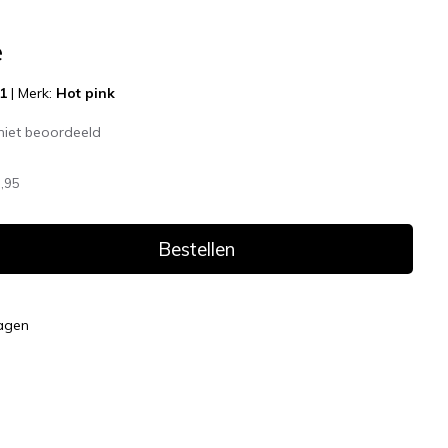
e
1
|
Merk:
Hot pink
niet beoordeeld
,95
Bestellen
dagen