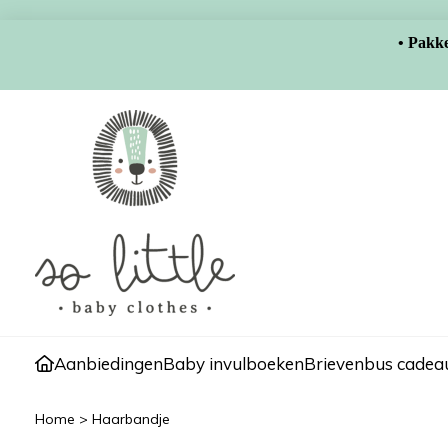
• Pakke
Aanbiedingen
Baby invulboeken
Brievenbus cadeau
Home
>
Haarbandje