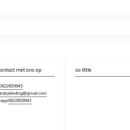
ontact met ons op
so little
0622829943
lebabykleding@gmail.com
0622829943
sapp