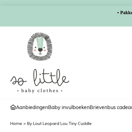
• Pakke
Aanbiedingen
Baby invulboeken
Brievenbus cadeau
Home
>
By Lout Leopard Lou Tiny Cuddle