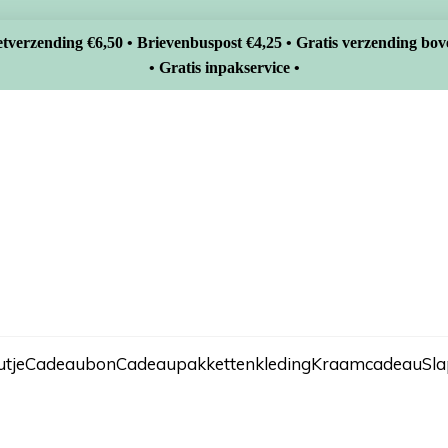
tverzending €6,50 • Brievenbuspost €4,25 • Gratis verzending bov
• Gratis inpakservice •
tje
Cadeaubon
Cadeaupakketten
kleding
Kraamcadeau
Sl