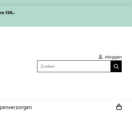
en €60,-
inloggen
Zoeken
apen
verzorgen