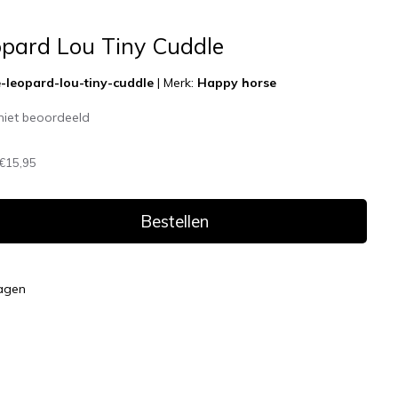
opard Lou Tiny Cuddle
-leopard-lou-tiny-cuddle
|
Merk:
Happy horse
niet beoordeeld
€15,95
Bestellen
dagen