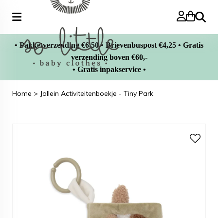
Zoeke
• Pakketverzending €6,50 • Brievenbuspost €4,25 • Gratis
verzending boven €60,-
• Gratis inpakservice •
Home
>
Jollein Activiteitenboekje - Tiny Park