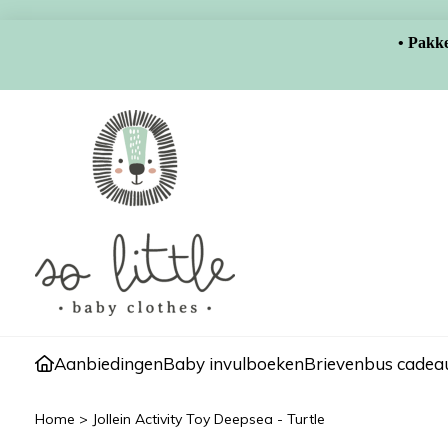
• Pakke
Aanbiedingen
Baby invulboeken
Brievenbus cadeau
Home
>
Jollein Activity Toy Deepsea - Turtle