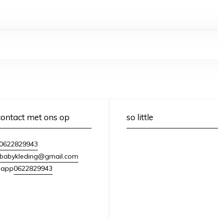
ontact met ons op
so little
0622829943
lebabykleding@gmail.com
0622829943
sapp