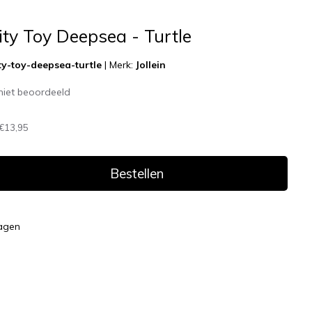
vity Toy Deepsea - Turtle
ity-toy-deepsea-turtle
|
Merk:
Jollein
niet beoordeeld
€13,95
Bestellen
dagen