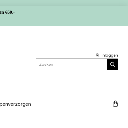
en €60,-
inloggen
Zoeken
apen
verzorgen