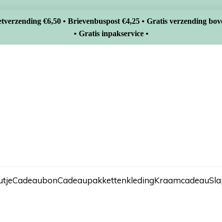
tverzending €6,50 • Brievenbuspost €4,25 • Gratis verzending bov
• Gratis inpakservice •
tje
Cadeaubon
Cadeaupakketten
kleding
Kraamcadeau
Sl