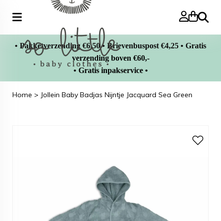
Zoeke
• Pakketverzending €6,50 • Brievenbuspost €4,25 • Gratis
verzending boven €60,-
• Gratis inpakservice •
Home
>
Jollein Baby Badjas Nijntje Jacquard Sea Green