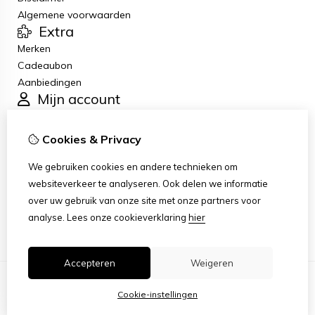
Algemene voorwaarden
Extra
Merken
Cadeaubon
Aanbiedingen
Mijn account
Inloggen
Bestelhistorie
Cookies & Privacy
Verlanglijst
Klantenservice
We gebruiken cookies en andere technieken om
Contact
websiteverkeer te analyseren. Ook delen we informatie
Retourneren
over uw gebruik van onze site met onze partners voor
Sitemap
analyse.
Lees onze cookieverklaring
hier
Accepteren
Weigeren
Cookie-instellingen
© Copyright 2026 |
TSB