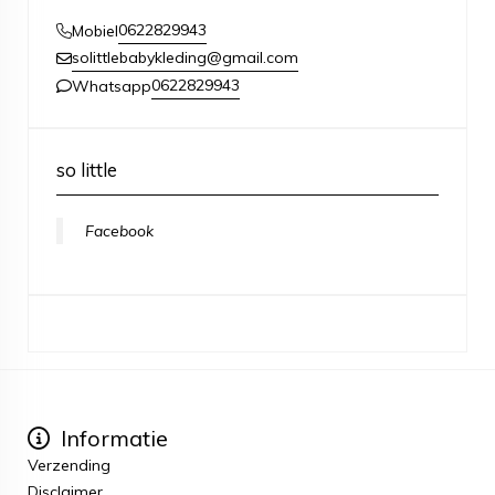
0622829943
Mobiel
solittlebabykleding@gmail.com
0622829943
Whatsapp
so little
Facebook
Informatie
Verzending
Disclaimer