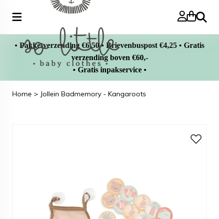
Zoeke
• Pakketverzending €6,50 • Brievenbuspost €4,25 • Gratis
verzending boven €60,-
• Gratis inpakservice •
Home
>
Jollein Badmemory - Kangaroots