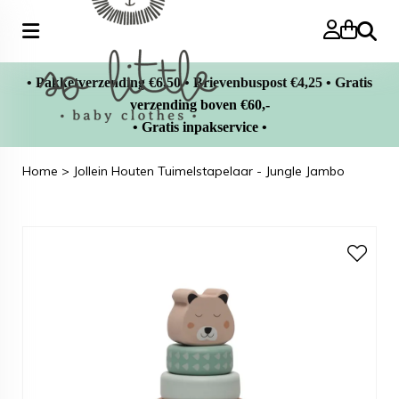
Zoeke
• Pakketverzending €6,50 • Brievenbuspost €4,25 • Gratis
verzending boven €60,-
• Gratis inpakservice •
Home
>
Jollein Houten Tuimelstapelaar - Jungle Jambo