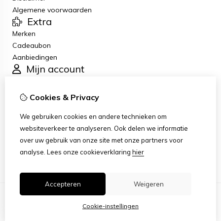
Algemene voorwaarden
Extra
Merken
Cadeaubon
Aanbiedingen
Mijn account
Inloggen
Bestelhistorie
Cookies & Privacy
Verlanglijst
Klantenservice
We gebruiken cookies en andere technieken om
Contact
websiteverkeer te analyseren. Ook delen we informatie
Retourneren
over uw gebruik van onze site met onze partners voor
Sitemap
analyse.
Lees onze cookieverklaring
hier
Accepteren
Weigeren
Cookie-instellingen
© Copyright 2026 |
TSB