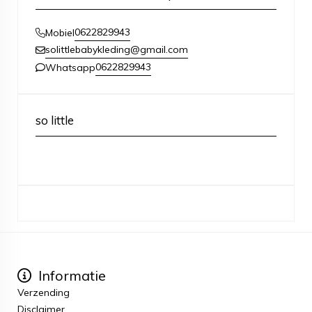
0622829943
Mobiel
solittlebabykleding@gmail.com
0622829943
Whatsapp
so little
Informatie
Verzending
Disclaimer