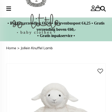
Zoeke
• Pakketverzending €6,50 • Brievenbuspost €4,25 • Gratis
verzending boven €60,-
• Gratis inpakservice •
Home
>
Jollein Knuffel Lamb