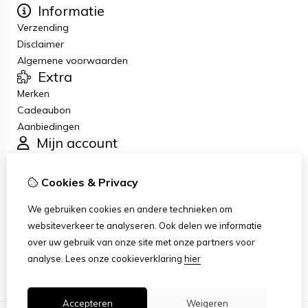
Informatie
Verzending
Disclaimer
Algemene voorwaarden
Extra
Merken
Cadeaubon
Aanbiedingen
Mijn account
Inloggen
Bestelhistorie
Cookies & Privacy
Verlanglijst
Klantenservice
We gebruiken cookies en andere technieken om
Contact
websiteverkeer te analyseren. Ook delen we informatie
Retourneren
over uw gebruik van onze site met onze partners voor
Sitemap
analyse.
Lees onze cookieverklaring
hier
Accepteren
Weigeren