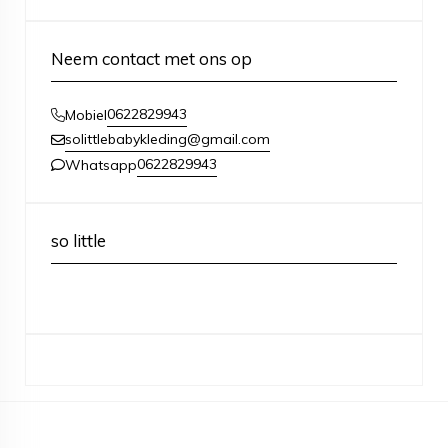
Neem contact met ons op
0622829943
Mobiel
solittlebabykleding@gmail.com
0622829943
Whatsapp
so little