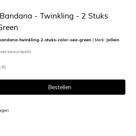
b Bandana - Twinkling - 2 Stuks
Green
-bandana-twinkling-2-stuks-color-sea-green
|
Merk:
Jollein
niet beoordeeld
,95
Bestellen
dagen