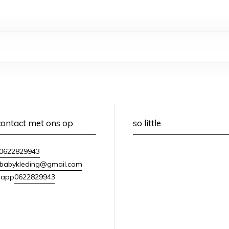
ontact met ons op
so little
0622829943
lebabykleding@gmail.com
0622829943
sapp