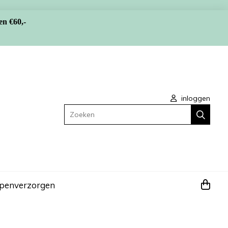
en €60,-
inloggen
Zoeken
apen
verzorgen