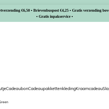
tverzending €6,50 • Brievenbuspost €4,25 • Gratis verzending bov
• Gratis inpakservice •
tje
Cadeaubon
Cadeaupakketten
kleding
Kraamcadeau
Sl
 Green