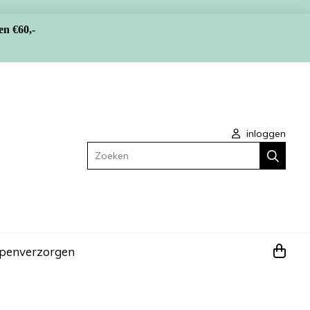
en €60,-
inloggen
Zoeken
apen
verzorgen