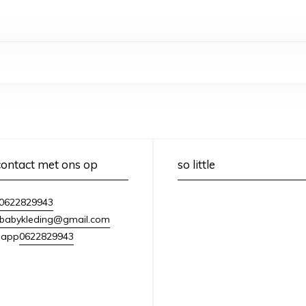
ontact met ons op
so little
0622829943
lebabykleding@gmail.com
0622829943
sapp