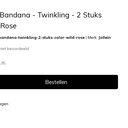
b Bandana - Twinkling - 2 Stuks
 Rose
-bandana-twinkling-2-stuks-color-wild-rose
|
Merk:
Jollein
niet beoordeeld
,95
Bestellen
dagen