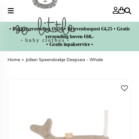
Zoeke
• Pakketverzending €6,50 • Brievenbuspost €4,25 • Gratis
verzending boven €60,-
• Gratis inpakservice •
Home
>
Jollein Speendoekje Deepsea - Whale