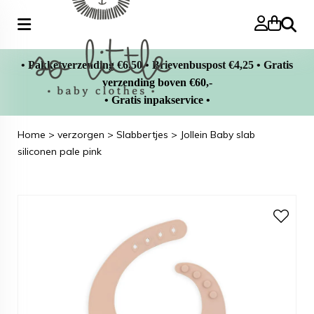
Zoeke
• Pakketverzending €6,50 • Brievenbuspost €4,25 • Gratis
verzending boven €60,-
• Gratis inpakservice •
Home
>
verzorgen
>
Slabbertjes
>
Jollein Baby slab
siliconen pale pink