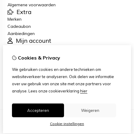
Algemene voorwaarden
Extra
Merken
Cadeaubon
Aanbiedingen
Mijn account
Inloggen
Bestelhistorie
Cookies & Privacy
Verlanglijst
Klantenservice
We gebruiken cookies en andere technieken om
Contact
websiteverkeer te analyseren. Ook delen we informatie
Retourneren
over uw gebruik van onze site met onze partners voor
Sitemap
analyse.
Lees onze cookieverklaring
hier
Accepteren
Weigeren
Cookie-instellingen
© Copyright 2026 |
TSB