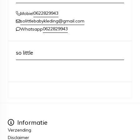
0622829943
Mobiel
solittlebabykleding@gmail.com
0622829943
Whatsapp
so little
Informatie
Verzending
Disclaimer