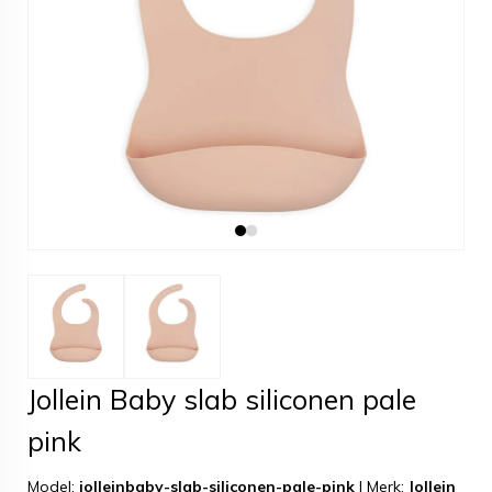
Jollein Baby slab siliconen pale
pink
Model:
jolleinbaby-slab-siliconen-pale-pink
|
Merk:
Jollein