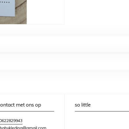
ontact met ons op
so little
0622829943
lebabykleding@gmail.com