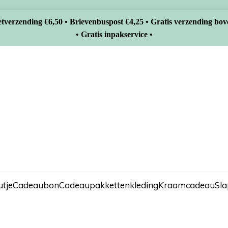
tverzending €6,50 • Brievenbuspost €4,25 • Gratis verzending bov
• Gratis inpakservice •
tje
Cadeaubon
Cadeaupakketten
kleding
Kraamcadeau
Sl