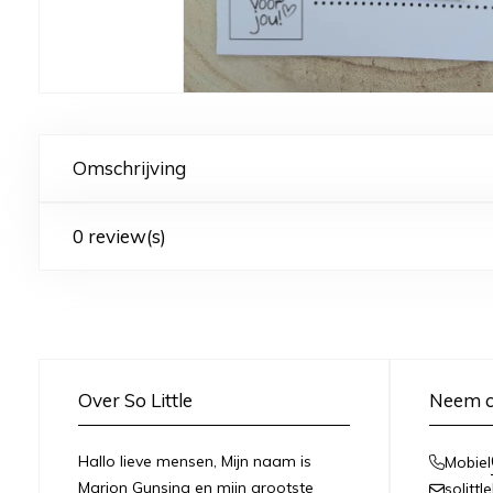
Omschrijving
0 review(s)
Over So Little
Neem c
Hallo lieve mensen, Mijn naam is
Mobiel
Marjon Gunsing en mijn grootste
solitt