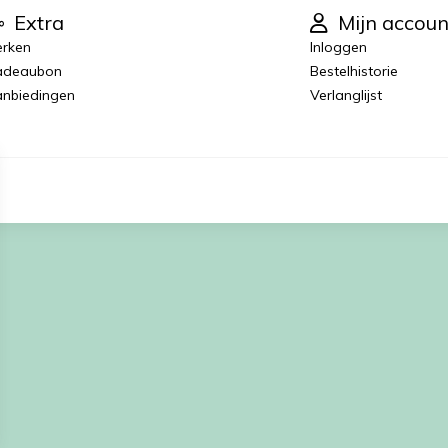
Extra
Mijn accoun
rken
Inloggen
adeaubon
Bestelhistorie
nbiedingen
Verlanglijst