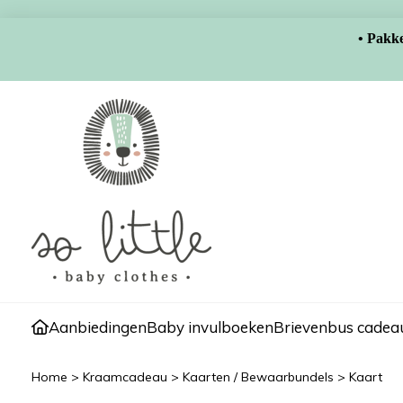
• Pakke
Aanbiedingen
Baby invulboeken
Brievenbus cadeau
Home
>
Kraamcadeau
>
Kaarten / Bewaarbundels
>
Kaart