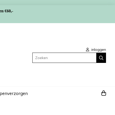
en €60,-
inloggen
Zoeken
apen
verzorgen