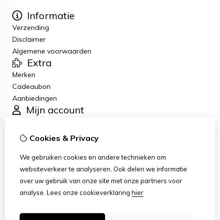
Informatie
Verzending
Disclaimer
Algemene voorwaarden
Extra
Merken
Cadeaubon
Aanbiedingen
Mijn account
Inloggen
Bestelhistorie
Cookies & Privacy
Verlanglijst
Klantenservice
We gebruiken cookies en andere technieken om
Contact
websiteverkeer te analyseren. Ook delen we informatie
Retourneren
over uw gebruik van onze site met onze partners voor
Sitemap
analyse.
Lees onze cookieverklaring
hier