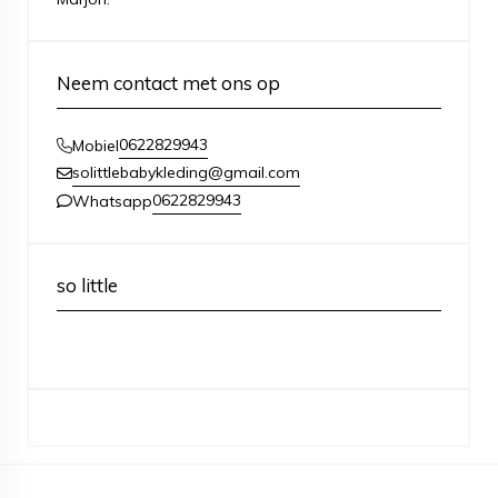
Neem contact met ons op
0622829943
Mobiel
solittlebabykleding@gmail.com
0622829943
Whatsapp
so little