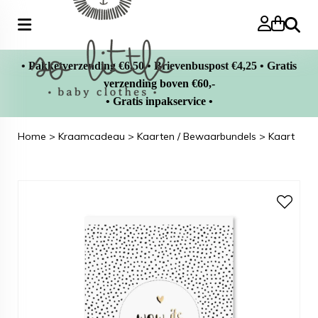
Zoeke
• Pakketverzending €6,50 • Brievenbuspost €4,25 • Gratis
verzending boven €60,-
• Gratis inpakservice •
Home
>
Kraamcadeau
>
Kaarten / Bewaarbundels
>
Kaart