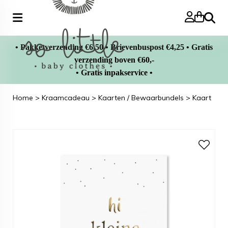
Zoeke
• Pakketverzending €6,50 • Brievenbuspost €4,25 • Gratis
verzending boven €60,-
• Gratis inpakservice •
Home
>
Kraamcadeau
>
Kaarten / Bewaarbundels
>
Kaart