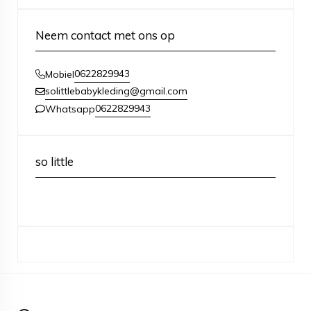
Neem contact met ons op
0622829943
Mobiel
solittlebabykleding@gmail.com
0622829943
Whatsapp
so little