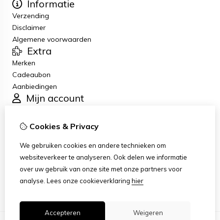
Informatie
Verzending
Disclaimer
Algemene voorwaarden
Extra
Merken
Cadeaubon
Aanbiedingen
Mijn account
Inloggen
Bestelhistorie
Cookies & Privacy
Verlanglijst
Klantenservice
We gebruiken cookies en andere technieken om
Contact
websiteverkeer te analyseren. Ook delen we informatie
Retourneren
over uw gebruik van onze site met onze partners voor
Sitemap
analyse.
Lees onze cookieverklaring
hier
Accepteren
Weigeren