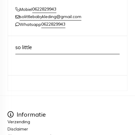
0622829943
Mobiel
solittlebabykleding@gmail.com
0622829943
Whatsapp
so little
Informatie
Verzending
Disclaimer