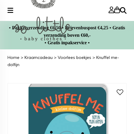
Zoeke
• Pakketverzending €6,50 • Brievenbuspost €4,25 • Gratis
verzending boven €60,-
• Gratis inpakservice •
Home
>
Kraamcadeau
>
Voorlees boekjes
>
Knuffel me-
dolfijn