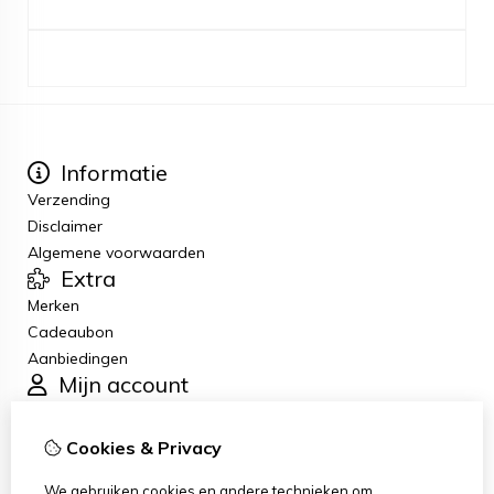
Informatie
Verzending
Disclaimer
Algemene voorwaarden
Extra
Merken
Cadeaubon
Aanbiedingen
Mijn account
Inloggen
Bestelhistorie
Cookies & Privacy
Verlanglijst
Klantenservice
We gebruiken cookies en andere technieken om