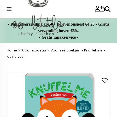
Zoeke
• Pakketverzending €6,50 • Brievenbuspost €4,25 • Gratis
verzending boven €60,-
• Gratis inpakservice •
Home
>
Kraamcadeau
>
Voorlees boekjes
>
Knuffel me -
Kleine vos