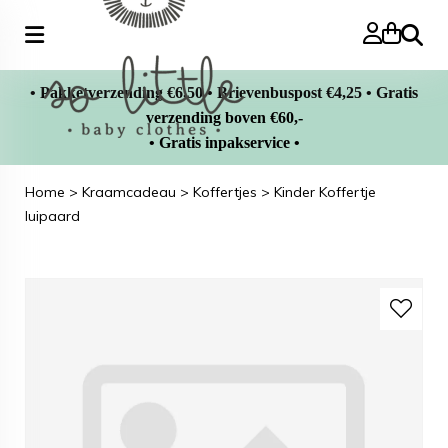
Zoeke
• Pakketverzending €6,50 • Brievenbuspost €4,25 • Gratis
verzending boven €60,-
• Gratis inpakservice •
Home
>
Kraamcadeau
>
Koffertjes
>
Kinder Koffertje
luipaard