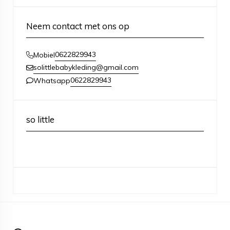
Neem contact met ons op
0622829943
Mobiel
solittlebabykleding@gmail.com
0622829943
Whatsapp
so little