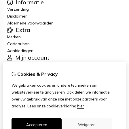
Informatie
Verzending
Disclaimer
Algemene voorwaarden
Extra
Merken
Cadeaubon
Aanbiedingen
Mijn account
Inloggen
Bestelhistorie
Cookies & Privacy
Verlanglijst
Klantenservice
We gebruiken cookies en andere technieken om
Contact
websiteverkeer te analyseren. Ook delen we informatie
Retourneren
over uw gebruik van onze site met onze partners voor
Sitemap
analyse.
Lees onze cookieverklaring
hier
Accepteren
Weigeren