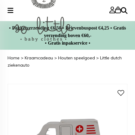
Zoeke
• Pakketverzending €6,50 • Brievenbuspost €4,25 • Gratis
verzending boven €60,-
• Gratis inpakservice •
Home
>
Kraamcadeau
>
Houten speelgoed
>
Little dutch
ziekenauto